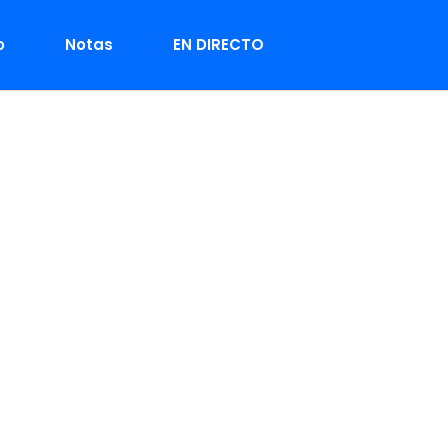
o
Notas
EN DIRECTO
es 23