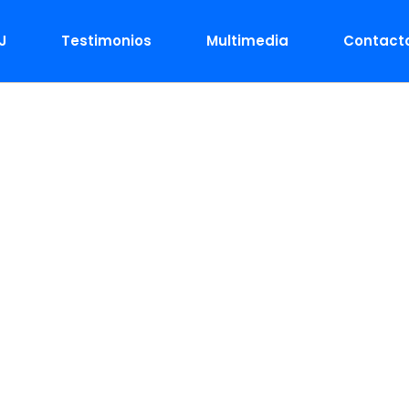
J
Testimonios
Multimedia
Contact
 47° – Viern