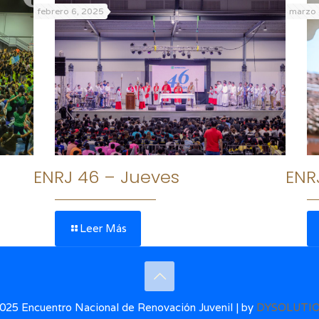
febrero 6, 2025
marzo 
ENRJ 46 – Jueves
ENR
Leer Más
25 Encuentro Nacional de Renovación Juvenil | by
DYSOLUTI